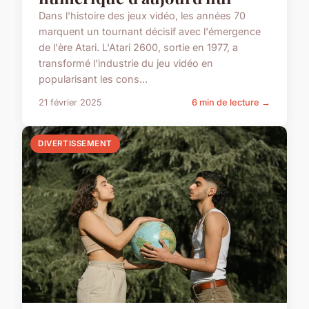
Dans l'histoire des jeux vidéo, les années 70
marquent un tournant décisif avec l'émergence
de l'ère Atari. L'Atari 2600, sortie en 1977, a
transformé l'industrie du jeu vidéo en
popularisant les cons...
21 février 2025
6 min de lecture →
DIVERTISSEMENT